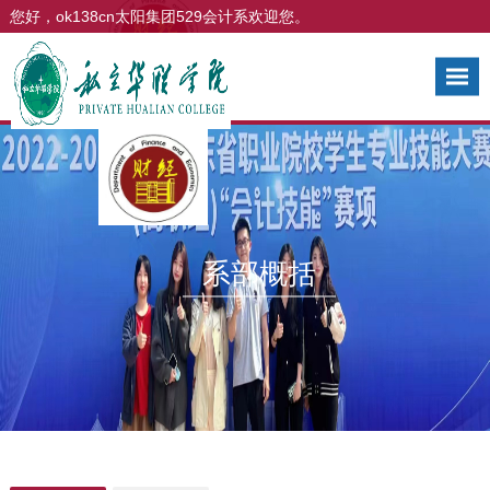
ok138太阳集团古天乐
您好，ok138cn太阳集团529会计系欢迎您。
系部概括